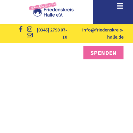
[0345] 2798 07-
info@friedenskreis-
10
halle.de
SPENDEN