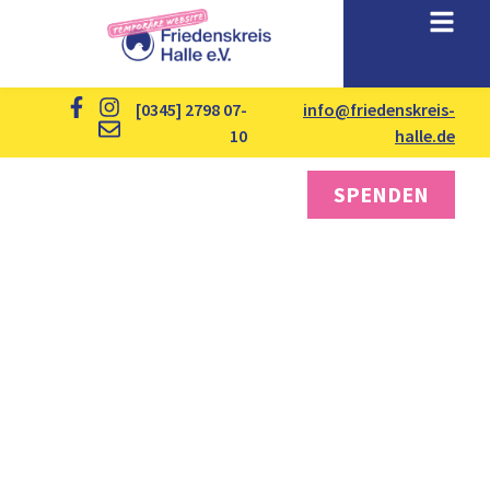
[0345] 2798 07-
info@friedenskreis-
10
halle.de
SPENDEN