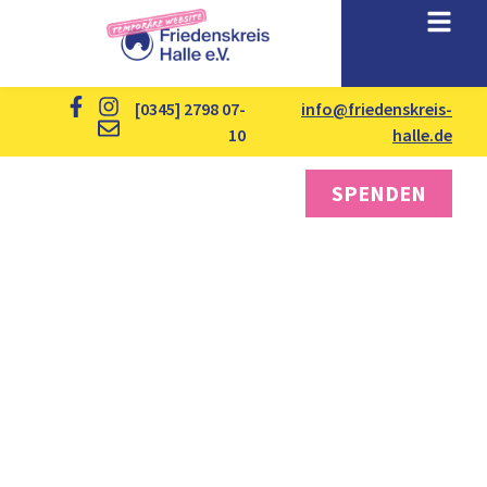
[0345] 2798 07-
info@friedenskreis-
10
halle.de
SPENDEN