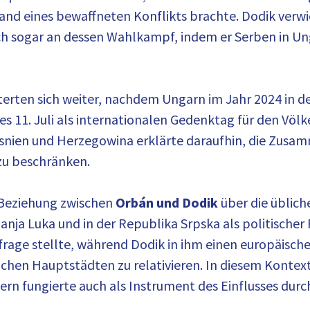
nd eines bewaffneten Konflikts brachte. Dodik verwi
ch sogar an dessen Wahlkampf, indem er Serben in Un
terten sich weiter, nachdem Ungarn im Jahr 2024 in 
es 11. Juli als internationalen Gedenktag für den Völ
osnien und Herzegowina erklärte daraufhin, die Zusa
zu beschränken.
 Beziehung zwischen
Orbán und Dodik
über die üblich
anja Luka und in der Republika Srpska als politischer 
rage stellte, während Dodik in ihm einen europäische
ichen Hauptstädten zu relativieren. In diesem Kontext
ndern fungierte auch als Instrument des Einflusses durc