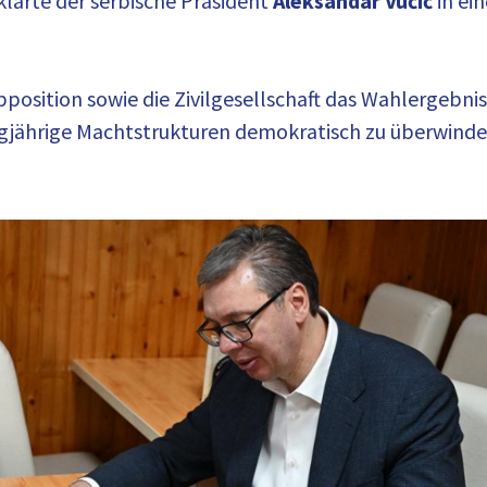
klärte der serbische Präsident
Aleksandar Vučić
in ei
position sowie die Zivilgesellschaft das Wahlergebni
angjährige Machtstrukturen demokratisch zu überwinden