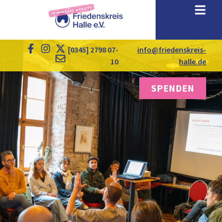
[0345] 2798 07-
info@friedenskreis-
10
halle.de
SPENDEN